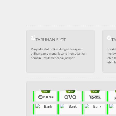
TARUHAN SLOT
T
Penyedia slot online dengan beragam
Sports
pilihan game menarik yang memudahkan
menawa
pemain untuk mencapai jackpot
lebih 
lebih 