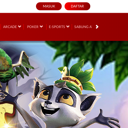
MASUK
DAFTAR
PROMOSI
ARCADE
POKER
E-SPORTS
SABUNG AYAM