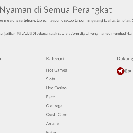
 Nyaman di Semua Perangkat
s melalui smartphone, tablet, maupun desktop tanpa mengurangi kualitas tampilan. S
menjadikan PULAUJUDI sebagai salah satu platform digital yang mampu menghadirkan 
m
Kategori
Dukung
Hot Games
@pul
Slots
Live Casino
Race
Olahraga
Crash Game
Arcade
Poker