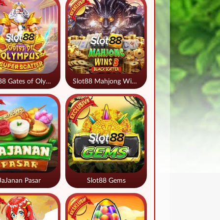
Slot88 Gates of Olympus Super Scatter
Slot88 Mahjong Wins 3 Black Scatter
JaJanan Pasar
Slot88 Gems