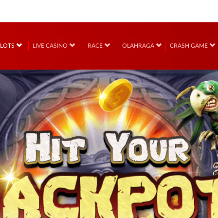
SLOTS
LIVE CASINO
RACE
OLAHRAGA
CRASH GAME