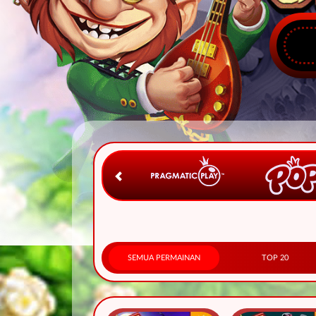
SEMUA PERMAINAN
TOP 20