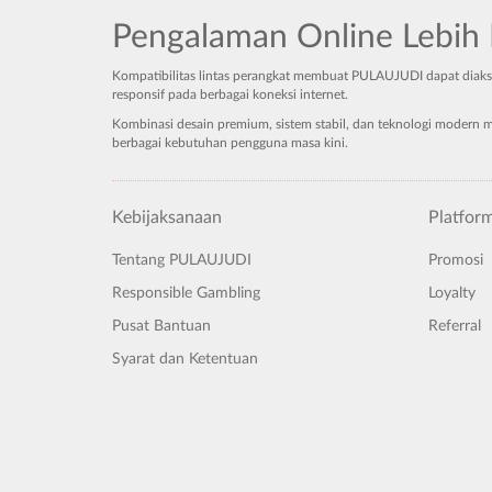
Pengalaman Online Lebih
Kompatibilitas lintas perangkat membuat PULAUJUDI dapat diakse
responsif pada berbagai koneksi internet.
Kombinasi desain premium, sistem stabil, dan teknologi modern 
berbagai kebutuhan pengguna masa kini.
Kebijaksanaan
Platfor
Tentang PULAUJUDI
Promosi
Responsible Gambling
Loyalty
Pusat Bantuan
Referral
Syarat dan Ketentuan