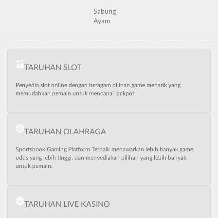
Sabung
Ayam
TARUHAN SLOT
Penyedia slot online dengan beragam pilihan game menarik yang
memudahkan pemain untuk mencapai jackpot
TARUHAN OLAHRAGA
Sportsbook Gaming Platform Terbaik menawarkan lebih banyak game,
odds yang lebih tinggi, dan menyediakan pilihan yang lebih banyak
untuk pemain.
TARUHAN LIVE KASINO