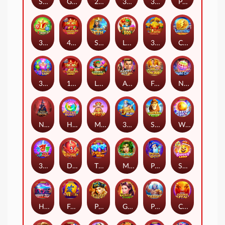
Super Ace Deluxe
Golden Queen
20 Blazing Clover
3 Lucky Baozhu
3 Coin Golden OX
Party Ape
3 Super Ace
40 Sparkling Crown
Storm of Seth 2
Lucky Jaguar 500
3 Coin Wild Tiger
Coin of Lightning
3 Witch's Lamp
10 Sparkling Crown
Lucky Jaguar 2
Agent Ace
Fortune Gems Legend
Night City
Nightfall Hunting
Hyper Burst
Money Pot
3 Lightning Blitz
Safari Mystery
World Cup
3 Pot Dragons
Devil Fire 2
TWIN WINS
Medusa
Potion Wizard
Sweet Land
Happy Taxi
Fa Fa Fa
Pirate Queen
Golden Temple
Poseidon
Charge Buffalo Ascent