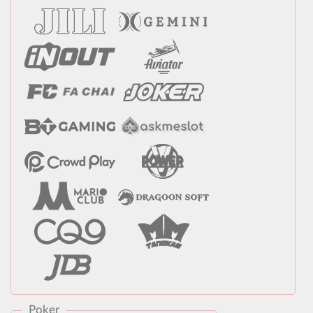
Poker