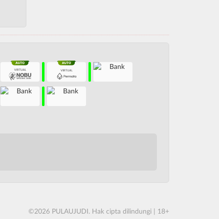
©2026 PULAUJUDI. Hak cipta dilindungi | 18+