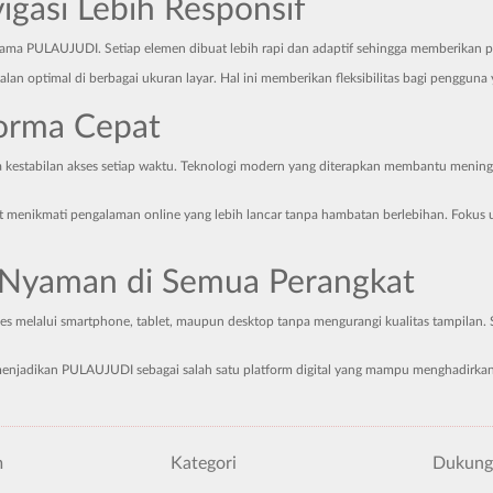
gasi Lebih Responsif
ama PULAUJUDI. Setiap elemen dibuat lebih rapi dan adaptif sehingga memberikan 
an optimal di berbagai ukuran layar. Hal ini memberikan fleksibilitas bagi pengguna 
forma Cepat
kestabilan akses setiap waktu. Teknologi modern yang diterapkan membantu mening
pat menikmati pengalaman online yang lebih lancar tanpa hambatan berlebihan. Fokus 
 Nyaman di Semua Perangkat
s melalui smartphone, tablet, maupun desktop tanpa mengurangi kualitas tampilan. S
menjadikan PULAUJUDI sebagai salah satu platform digital yang mampu menghadirkan 
m
Kategori
Dukung