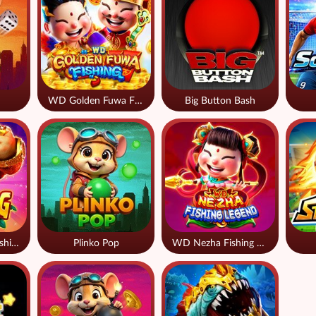
WD Golden Fuwa Fishing
Big Button Bash
WD King Kong Fishing
Plinko Pop
WD Nezha Fishing Legend