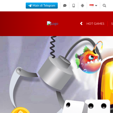
Main di Telegram
HOT GAMES