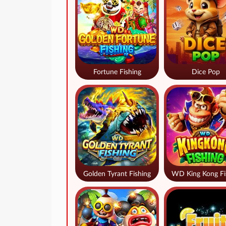
Fortune Fishing
Dice Pop
Golden Tyrant Fishing